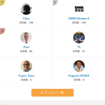
1
2
Taku
DMM Eikaiwa K
回答数：
138
回答数：
109
3
Paul
TE
回答数：
66
回答数：
31
Yuya J. Kato
Kogachi OSAKA
回答数：
0
回答数：
0
アンカー一覧