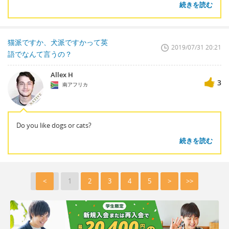
続きを読む
猫派ですか、犬派ですかって英
2019/07/31 20:21
語でなんて言うの？
Allex H
3
南アフリカ
Do you like dogs or cats?
続きを読む
<
1
2
3
4
5
>
>>