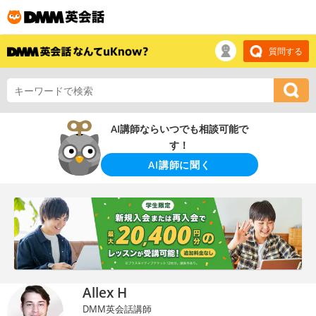
質問する
AI講師ならいつでも相談可能で
す！
AI講師に聞く
Allex H
DMM英会話講師