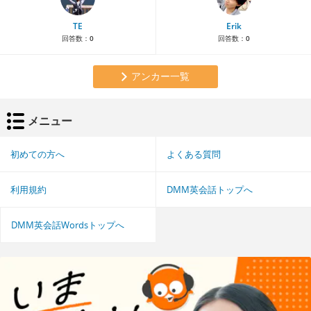
TE
Erik
回答数：
0
回答数：
0
アンカー一覧
メニュー
初めての方へ
よくある質問
利用規約
DMM英会話トップへ
DMM英会話Wordsトップへ