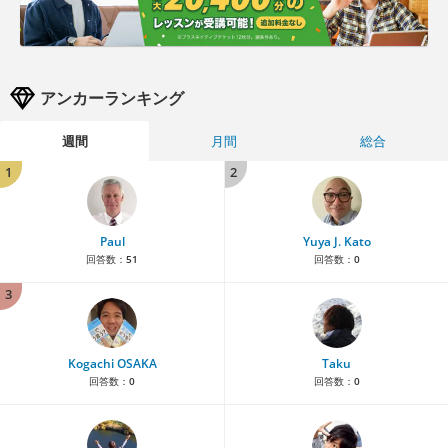
アンカーランキング
週間
月間
総合
1
2
Paul
Yuya J. Kato
回答数：
51
回答数：
0
3
Kogachi OSAKA
Taku
回答数：
0
回答数：
0