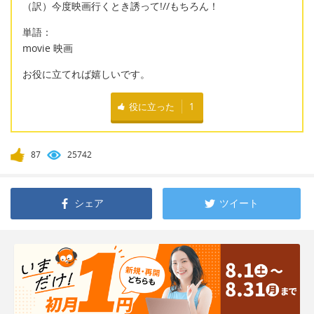
（訳）今度映画行くとき誘って!//もちろん！
単語：
movie 映画
お役に立てれば嬉しいです。
役に立った
1
87
25742
シェア
ツイート