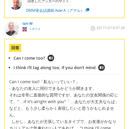
回答したアンカーのサイト
DMM英会話講師 Adel A（アデル）
Ian W
2017/12/10 07:28
イギリス
回答
Can I come too?
I think I'll tag along too, if you don't mind
Can I come too?「私もいっていい？」
- あなたの友人に同行できるかどうか聞きます。
それは非常に直接的な質問ですが、あなたの交友関係の応じ
て、"....if it's alright with you"「....あなたが大丈夫ならば」
などと、もう少し柔らかく表現したいと思うかもしれませ
ん。
しかし、あなたが主張しているタイプで、お友達がかなり
カジュアルで気兼ねない人であれば、: "I think I'll come