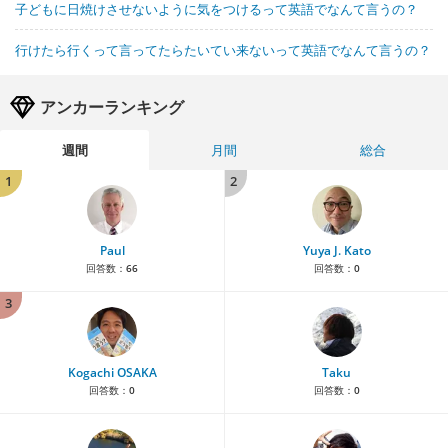
子どもに日焼けさせないように気をつけるって英語でなんて言うの？
行けたら行くって言ってたらたいてい来ないって英語でなんて言うの？
アンカーランキング
週間
月間
総合
1
2
Paul
Yuya J. Kato
回答数：
66
回答数：
0
3
Kogachi OSAKA
Taku
回答数：
0
回答数：
0