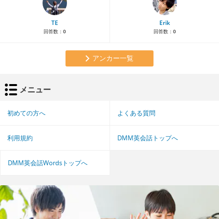
TE
Erik
回答数：
0
回答数：
0
アンカー一覧
メニュー
初めての方へ
よくある質問
利用規約
DMM英会話トップへ
DMM英会話Wordsトップへ