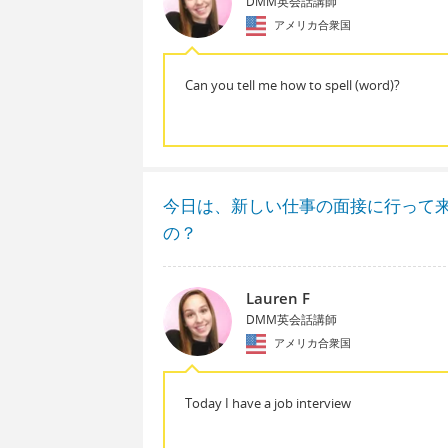
DMM英会話講師
アメリカ合衆国
Can you tell me how to spell (word)?
今日は、新しい仕事の面接に行って
の？
Lauren F
DMM英会話講師
アメリカ合衆国
Today I have a job interview