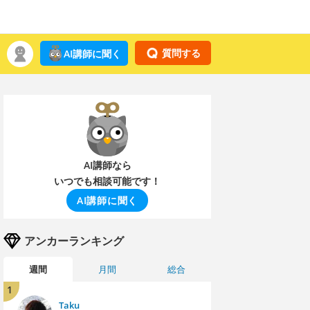
質問する
AI講師に聞く
AI講師なら
いつでも相談可能です！
AI講師に聞く
アンカーランキング
週間
月間
総合
1
Taku