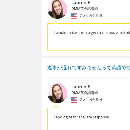
Lauren F
DMM英会話講師
アメリカ合衆国
I would make sure to get to the bus top 5 mi
返事が遅れてすみませんって英語で
Lauren F
DMM英会話講師
アメリカ合衆国
I apologize for the late response