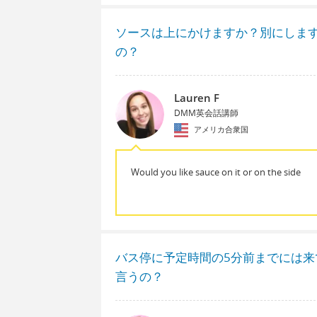
ソースは上にかけますか？別にしま
の？
Lauren F
DMM英会話講師
アメリカ合衆国
Would you like sauce on it or on the side
バス停に予定時間の5分前までには
言うの？