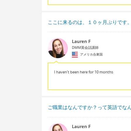
ここに来るのは、１０ヶ月ぶりです
Lauren F
DMM英会話講師
アメリカ合衆国
I haven't been here for 10 months
ご職業はなんですか？って英語でな
Lauren F