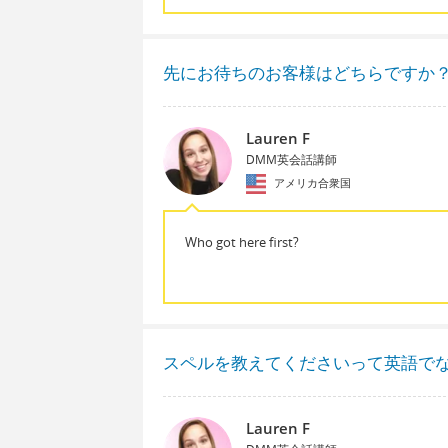
先にお待ちのお客様はどちらですか
Lauren F
DMM英会話講師
アメリカ合衆国
Who got here first?
スペルを教えてくださいって英語で
Lauren F