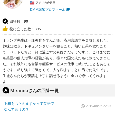
アメリカ合衆国
DMM講師プロフィール
回答数：
90
役に立った数：
395
ミランダ先生は一般教育を学んだ後、応用言語学を専攻しました。
趣味は散歩、ドキュメンタリーを観ること、熱い紅茶を飲むこと
で、ペットたちと一緒に過ごすのも好きだそうですよ。これまでに
も英語の個人指導の経験があり、様々な国の人たちに教えてきまし
た。それ以外にも営業や顧客サービスの仕事に就いたこともあるそ
うです。粘り強くて気さくで、人を励ますことに秀でた先生です。
生徒さんたちが英語を上手に話せるように全力で導いてくれます
よ。
Mirandaさんの回答一覧
毛布をもらえますかって英語で
2019/08/06 22:25
なんて言うの？