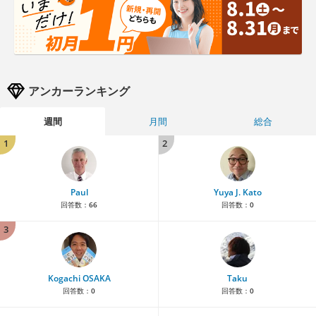
アンカーランキング
週間
月間
総合
1
2
Paul
Yuya J. Kato
回答数：
66
回答数：
0
3
Kogachi OSAKA
Taku
回答数：
0
回答数：
0