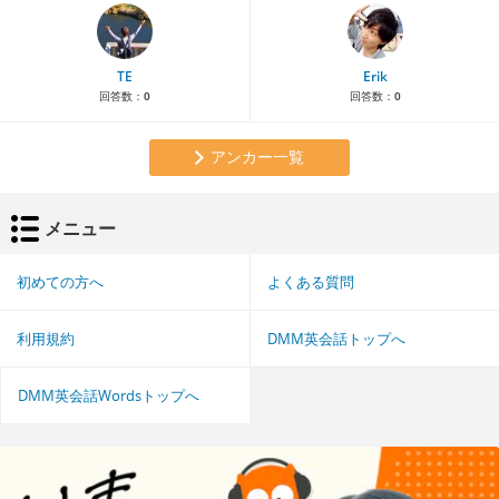
TE
Erik
回答数：
0
回答数：
0
アンカー一覧
メニュー
初めての方へ
よくある質問
利用規約
DMM英会話トップへ
DMM英会話Wordsトップへ