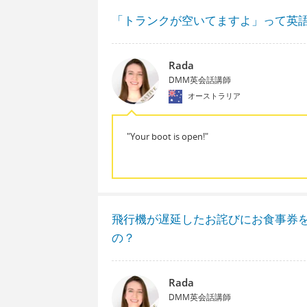
「トランクが空いてますよ」って英
Rada
DMM英会話講師
オーストラリア
"Your boot is open!"
飛行機が遅延したお詫びにお食事券
の？
Rada
DMM英会話講師