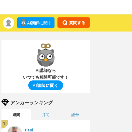
質問する
AI講師に聞く
AI講師なら
いつでも相談可能です！
AI講師に聞く
アンカーランキング
週間
月間
総合
1
Paul