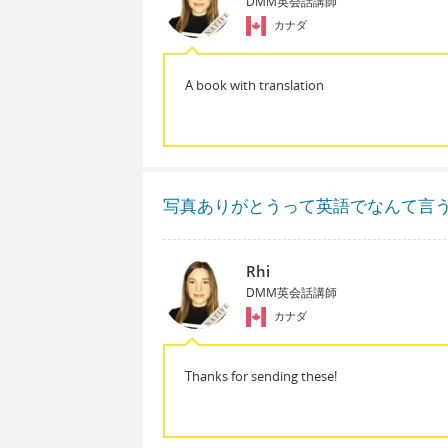
DMM英会話講師
カナダ
A book with translation
写真ありがとうって英語でなんて言
Rhi
DMM英会話講師
カナダ
Thanks for sending these!