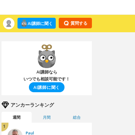
質問する
AI講師に聞く
AI講師なら
いつでも相談可能です！
AI講師に聞く
アンカーランキング
週間
月間
総合
1
Paul