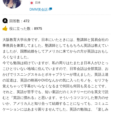
日本
DMM英会話
回答数：
472
役に立った数：
8975
大阪教育大学出身です。日本にいたときには、塾講師と貿易会社の
事務員を兼業してました。塾講師としてももちろん英語は教えてい
ましたが、国際結婚をしてアメリカに来てからの方が英語はおもし
ろくなりました。
今でも勉強は続けていますが、私の周りはたまたま日本人がひとっ
こひとりいない地域に住んでいますので、日常会話は全部英語、お
かげでリスニングスキルとボキャブラリーが増えました。英語上達
の近道は、英語の映画やDVDなんかの気に入ったモノを、セリフを
覚えちゃって字幕がいらなくなるまで何回も何回も見ることです。
それと、英語が苦手でも、短い童話だのミステリーだのを英文で読
むと『英語に慣れる』と思います。そういうコツコツした努力のせ
いか、アメリカ人と知り合って結婚することになっても、コミュニ
ケーションにはあまり困りませんでした。英語の勉強は、『楽しみ