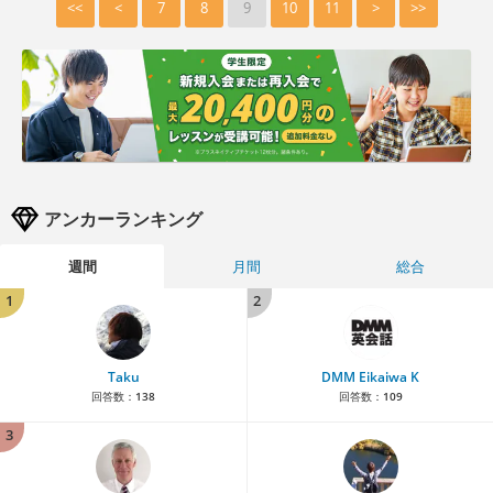
<<
<
7
8
9
10
11
>
>>
アンカーランキング
週間
月間
総合
1
2
Taku
DMM Eikaiwa K
回答数：
138
回答数：
109
3