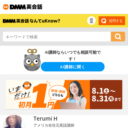
質問する
AI講師ならいつでも相談可能で
す！
AI講師に聞く
Terumi H
アメリカ在住元英語講師