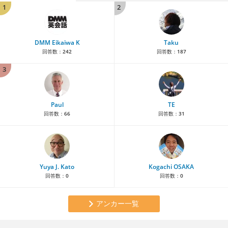
1
2
DMM Eikaiwa K
Taku
回答数：
242
回答数：
187
3
Paul
TE
回答数：
66
回答数：
31
Yuya J. Kato
Kogachi OSAKA
回答数：
0
回答数：
0
アンカー一覧