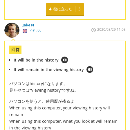
役に立った
3
Jake N
2020/03/29 11:08
イギリス
回答
It will be in the history
It will remain in the viewing history
パソコンはhistoryになります。
見たやつは“Viewing history”ですね。
パソコンを使うと、使用歴が残るよ
When using this computer, your viewing history will
remain
When using this computer, what you look at will remain
in the viewing history