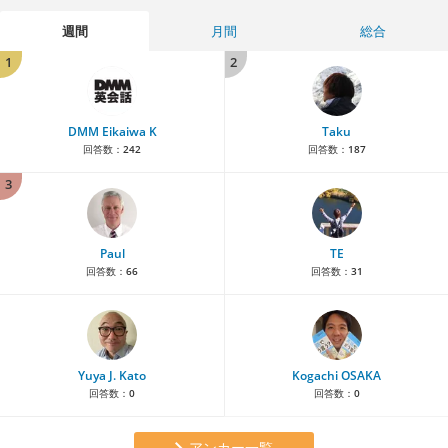
週間
月間
総合
1
2
DMM Eikaiwa K
Taku
回答数：
242
回答数：
187
3
Paul
TE
回答数：
66
回答数：
31
Yuya J. Kato
Kogachi OSAKA
回答数：
0
回答数：
0
アンカー一覧