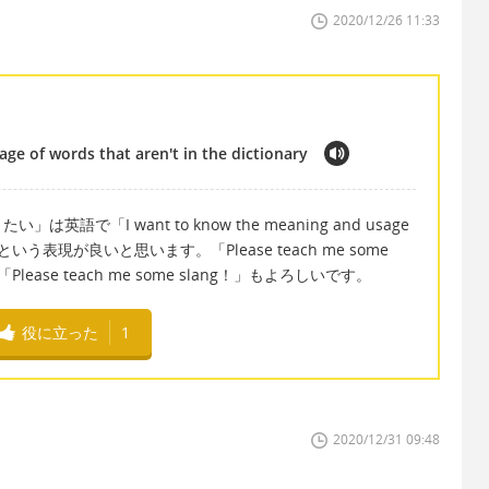
2020/12/26 11:33
ge of words that aren't in the dictionary
で「I want to know the meaning and usage
tionary」という表現が良いと思います。「Please teach me some
ary.」や「Please teach me some slang！」もよろしいです。
役に立った
1
2020/12/31 09:48