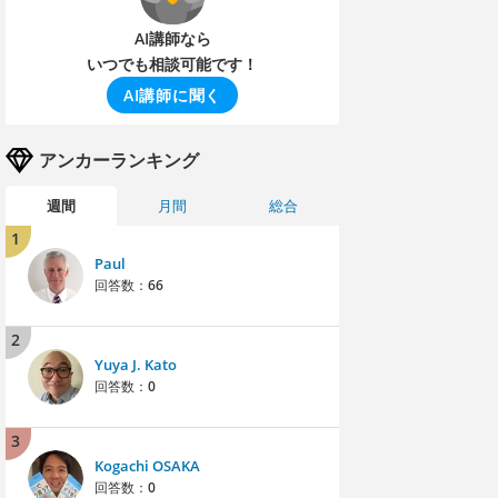
AI講師なら
いつでも相談可能です！
AI講師に聞く
アンカーランキング
週間
月間
総合
1
Paul
回答数：
66
2
Yuya J. Kato
回答数：
0
3
Kogachi OSAKA
回答数：
0