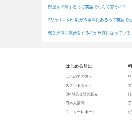
部屋を掃除するって英語でなんて言うの？
2リットルの牛乳が冷蔵庫にあるって英語で
朝と夕方に散歩をするのが日課になっている
はじめる前に
はじめての方へ
料
スタートガイド
プ
DMM英会話の強み
韓
日本人講師
子
モニターレポート
ビ
こ