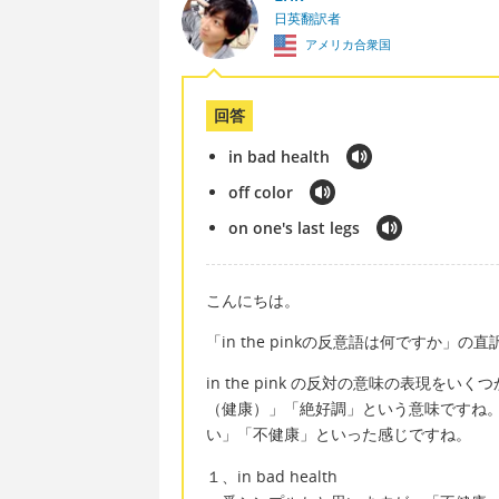
日英翻訳者
アメリカ合衆国
回答
in bad health
off color
on one's last legs
こんにちは。
「in the pinkの反意語は何ですか
in the pink の反対の意味の表現をいく
（健康）」「絶好調」という意味ですね
い」「不健康」といった感じですね。
１、in bad health