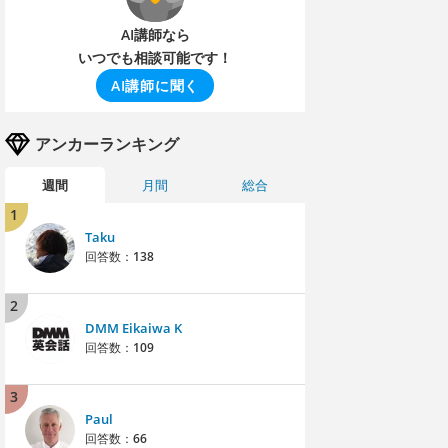
AI講師なら
いつでも相談可能です！
AI講師に聞く
アンカーランキング
週間
月間
総合
1
Taku
回答数：
138
2
DMM Eikaiwa K
回答数：
109
3
Paul
回答数：
66