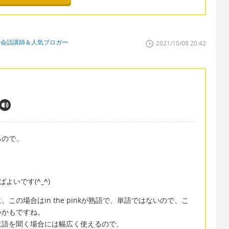
英会話講師＆人気ブロガー
2021/10/08 20:42
るので、
と言えばよいです(
^_^
)
の場合はin the pinkが熟語で、単語ではないので、こ
いかもですね。
意語を聞く場合には幅広く使えるので、