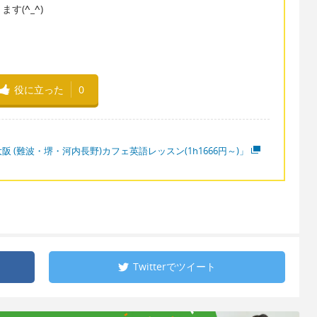
ます(
^_^
)
役に立った
0
阪 (難波・堺・河内長野)カフェ英語レッスン(1h1666円～)」
Twitterで
ツイート