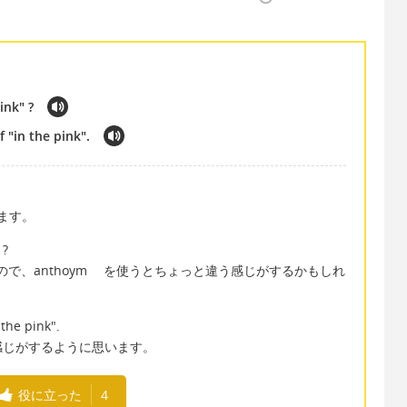
ink" ?
 "in the pink".
通じます。
 ?
はないので、anthoym を使うとちょっと違う感じがするかもしれ
 the pink".
感じがするように思います。
役に立った
4