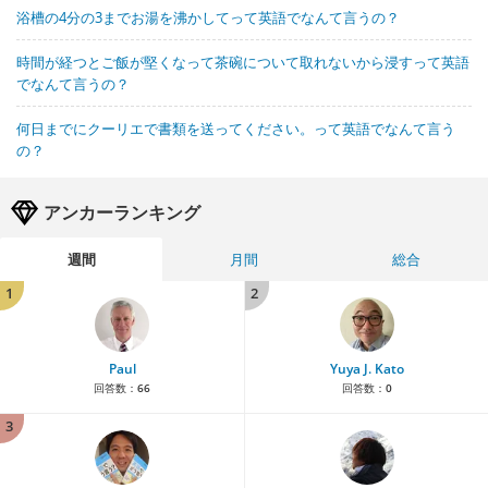
浴槽の4分の3までお湯を沸かしてって英語でなんて言うの？
時間が経つとご飯が堅くなって茶碗について取れないから浸すって英語
でなんて言うの？
何日までにクーリエで書類を送ってください。って英語でなんて言う
の？
アンカーランキング
週間
月間
総合
1
2
Paul
Yuya J. Kato
回答数：
66
回答数：
0
3