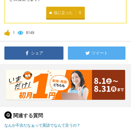
役に立った
0
1
8149
シェア
ツイート
関連する質問
なんか不吉だなぁって英語でなんて言うの？