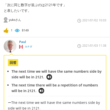
「次に同じ数字が並ぶのは2121年です」
と表したいです。
yukoさん
2021/01/02 10:03
1
8149
Paul
2021/01/03 11:38
カナダ
回答
The next time we will have the same numbers side by
side will be in 2121.
The next time there will be a repetition of numbers
will be in 2121.
ーThe next time we will have the same numbers side by
side will be in 2121.