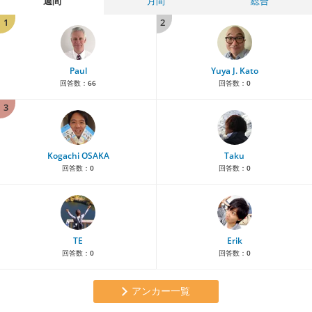
週間
月間
総合
1
2
Paul
Yuya J. Kato
回答数：
66
回答数：
0
3
Kogachi OSAKA
Taku
回答数：
0
回答数：
0
TE
Erik
回答数：
0
回答数：
0
アンカー一覧