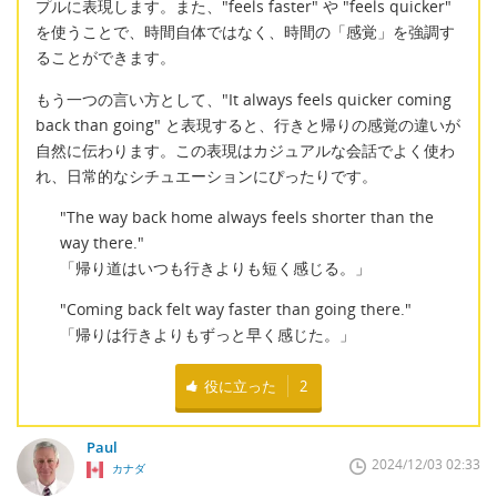
プルに表現します。また、"feels faster" や "feels quicker"
を使うことで、時間自体ではなく、時間の「感覚」を強調す
ることができます。
もう一つの言い方として、"It always feels quicker coming
back than going" と表現すると、行きと帰りの感覚の違いが
自然に伝わります。この表現はカジュアルな会話でよく使わ
れ、日常的なシチュエーションにぴったりです。
"The way back home always feels shorter than the
way there."
「帰り道はいつも行きよりも短く感じる。」
"Coming back felt way faster than going there."
「帰りは行きよりもずっと早く感じた。」
役に立った
2
Paul
2024/12/03 02:33
カナダ