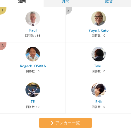
週間
月間
総合
1
2
Paul
Yuya J. Kato
回答数：
66
回答数：
0
3
Kogachi OSAKA
Taku
回答数：
0
回答数：
0
TE
Erik
回答数：
0
回答数：
0
アンカー一覧