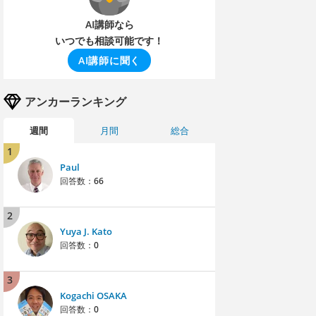
AI講師なら
いつでも相談可能です！
AI講師に聞く
アンカーランキング
週間
月間
総合
1
Paul
回答数：
66
2
Yuya J. Kato
回答数：
0
3
Kogachi OSAKA
回答数：
0