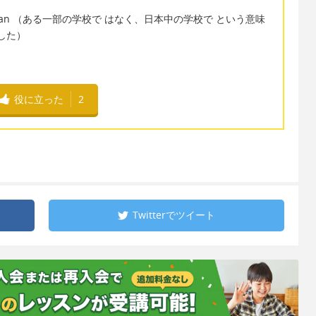
out Japan （ある一部の学校で はなく、日本中の学校で という意味
ました）
役に立った
2
Twitterで
ツイート