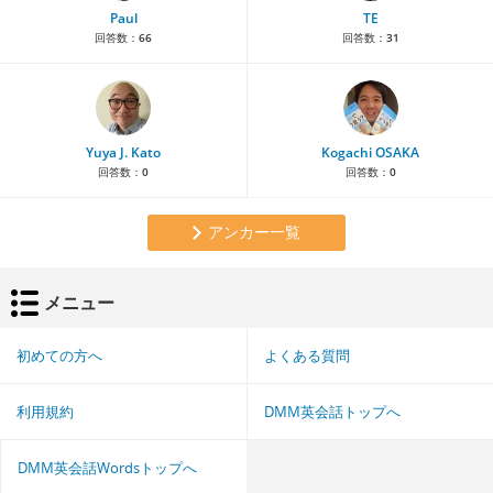
Paul
TE
回答数：
66
回答数：
31
Yuya J. Kato
Kogachi OSAKA
回答数：
0
回答数：
0
アンカー一覧
メニュー
初めての方へ
よくある質問
利用規約
DMM英会話トップへ
DMM英会話Wordsトップへ