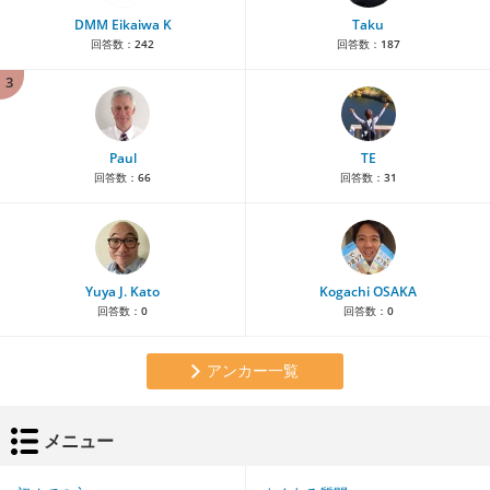
DMM Eikaiwa K
Taku
回答数：
242
回答数：
187
3
Paul
TE
回答数：
66
回答数：
31
Yuya J. Kato
Kogachi OSAKA
回答数：
0
回答数：
0
アンカー一覧
メニュー