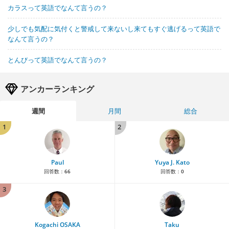
カラスって英語でなんて言うの？
少しでも気配に気付くと警戒して来ないし来てもすぐ逃げるって英語で
なんて言うの？
とんびって英語でなんて言うの？
アンカーランキング
週間
月間
総合
1
2
Paul
Yuya J. Kato
回答数：
66
回答数：
0
3
Kogachi OSAKA
Taku