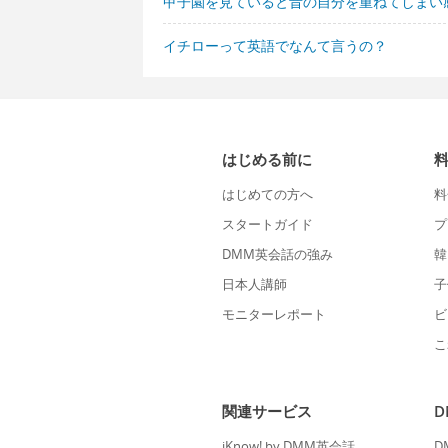
甲子園を見ていると昔の自分を重ねてしまい
イチローって英語でなんて言うの？
はじめる前に
はじめての方へ
料
スタートガイド
プ
DMM英会話の強み
韓
日本人講師
子
モニターレポート
ビ
こ
関連サービス
iKnow! by DMM英会話
D