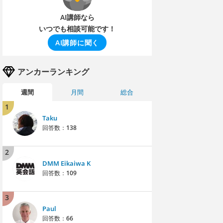
AI講師なら
いつでも相談可能です！
AI講師に聞く
アンカーランキング
週間
月間
総合
1
Taku
回答数：
138
2
DMM Eikaiwa K
回答数：
109
3
Paul
回答数：
66