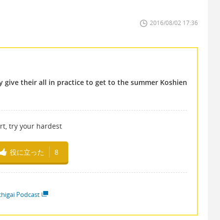
2016/08/02 17:36
y give their all in practice to get to the summer Koshien
t, try your hardest
役に立った
8
higai Podcast