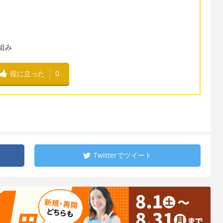
り組み
役に立った
0
Twitterで
ツイート