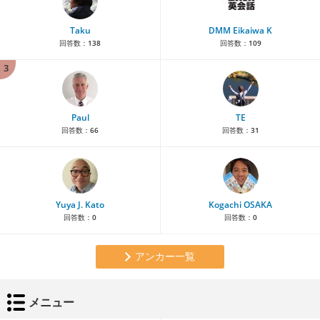
Taku
DMM Eikaiwa K
回答数：
138
回答数：
109
3
Paul
TE
回答数：
66
回答数：
31
Yuya J. Kato
Kogachi OSAKA
回答数：
0
回答数：
0
アンカー一覧
メニュー