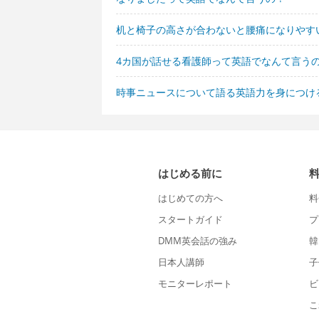
机と椅子の高さが合わないと腰痛になりやす
4カ国が話せる看護師って英語でなんて言う
時事ニュースについて語る英語力を身につけ
はじめる前に
はじめての方へ
料
スタートガイド
プ
DMM英会話の強み
韓
日本人講師
子
モニターレポート
ビ
こ