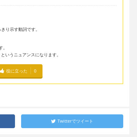
はっきり示す動詞です。
す。
」というニュアンスになります。
役に立った
0
Twitterで
ツイート