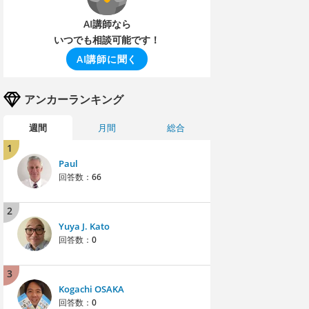
AI講師なら
いつでも相談可能です！
AI講師に聞く
アンカーランキング
週間
月間
総合
1
Paul
回答数：
66
2
Yuya J. Kato
回答数：
0
3
Kogachi OSAKA
回答数：
0