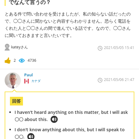
でなんて言うの？
とある件で問い合わせを受けましたが、私の知らない話だったの
で、◯◯さんに聞かないと内容すらわかりません。恐らく電話を
くれた人と◯◯さんの間で進んでいる話です。なので、◯◯さん
に聞いておきますと言いたいです。
kateyさん
2021/05/05 15:41
2
4736
Paul
2021/05/06 21:47
カナダ
回答
I haven't heard anything on this matter, but I will ask
〇〇 about this.
I don't know anything about this, but I will speak to
〇〇.