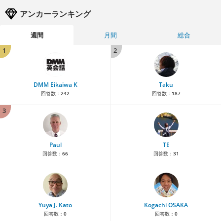
アンカーランキング
週間
月間
総合
1
2
DMM Eikaiwa K
Taku
回答数：
242
回答数：
187
3
Paul
TE
回答数：
66
回答数：
31
Yuya J. Kato
Kogachi OSAKA
回答数：
0
回答数：
0