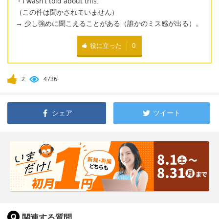
・I wasn’t told about this.
（この件は聞かされていません）
→ 少し強めに聞こえることがある（誰かのミス感が出る）。
役に立った
0
2
4736
シェア
ツイート
関連する質問