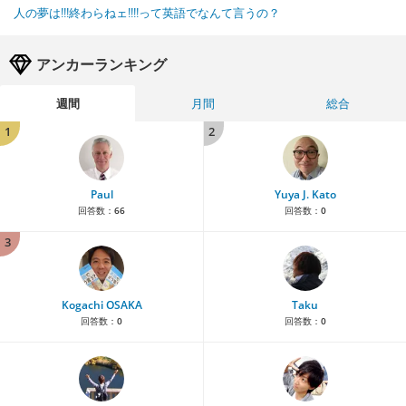
人の夢は!!!終わらねェ!!!!って英語でなんて言うの？
アンカーランキング
週間
月間
総合
1
2
Paul
Yuya J. Kato
回答数：
66
回答数：
0
3
Kogachi OSAKA
Taku
回答数：
0
回答数：
0