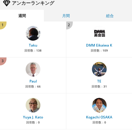
アンカーランキング
週間
月間
総合
1
2
Taku
DMM Eikaiwa K
回答数：
138
回答数：
109
3
Paul
TE
回答数：
66
回答数：
31
Yuya J. Kato
Kogachi OSAKA
回答数：
0
回答数：
0