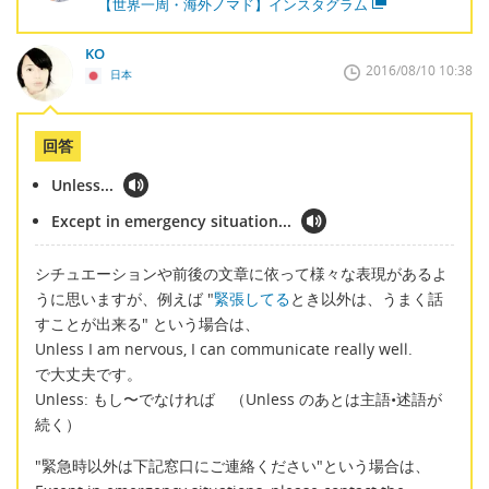
【世界一周・海外ノマド】インスタグラム
KO
2016/08/10 10:38
日本
回答
Unless...
Except in emergency situation...
シチュエーションや前後の文章に依って様々な表現があるよ
うに思いますが、例えば "
緊張してる
とき以外は、うまく話
すことが出来る" という場合は、
Unless I am nervous, I can communicate really well.
で大丈夫です。
Unless: もし〜でなければ （Unless のあとは主語•述語が
続く）
"緊急時以外は下記窓口にご連絡ください"という場合は、