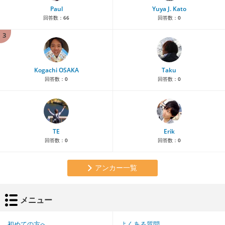
Paul
Yuya J. Kato
回答数：
66
回答数：
0
3
Kogachi OSAKA
Taku
回答数：
0
回答数：
0
TE
Erik
回答数：
0
回答数：
0
アンカー一覧
メニュー
初めての方へ
よくある質問