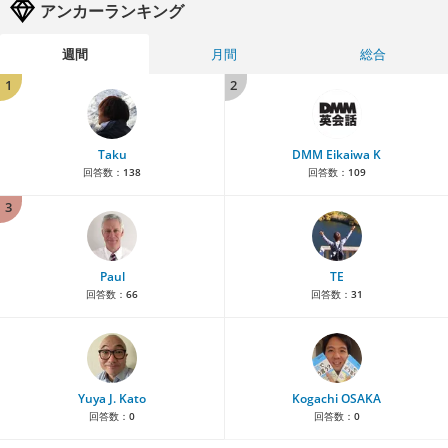
アンカーランキング
週間
月間
総合
1
2
Taku
DMM Eikaiwa K
回答数：
138
回答数：
109
3
Paul
TE
回答数：
66
回答数：
31
Yuya J. Kato
Kogachi OSAKA
回答数：
0
回答数：
0