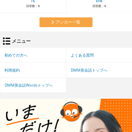
TE
Erik
回答数：
0
回答数：
0
アンカー一覧
メニュー
初めての方へ
よくある質問
利用規約
DMM英会話トップへ
DMM英会話Wordsトップへ