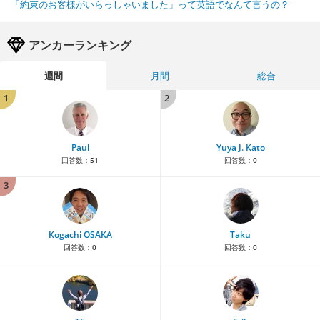
「約束のお客様がいらっしゃいました」って英語でなんて言うの？
アンカーランキング
週間
月間
総合
1
2
Paul
Yuya J. Kato
回答数：
51
回答数：
0
3
Kogachi OSAKA
Taku
回答数：
0
回答数：
0