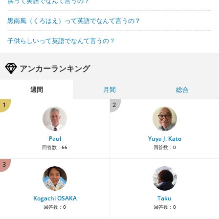
浜って英語でなんて言うの？
黒南風（くろはえ）って英語でなんて言うの？
子供らしいって英語でなんて言うの？
アンカーランキング
週間
月間
総合
1
2
Paul
Yuya J. Kato
回答数：
66
回答数：
0
3
Kogachi OSAKA
Taku
回答数：
0
回答数：
0