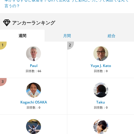
言うの？
アンカーランキング
週間
月間
総合
1
2
Paul
Yuya J. Kato
回答数：
66
回答数：
0
3
Kogachi OSAKA
Taku
回答数：
0
回答数：
0