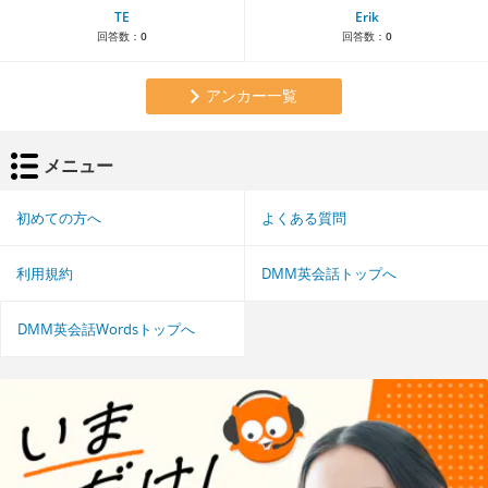
TE
Erik
回答数：
0
回答数：
0
アンカー一覧
メニュー
初めての方へ
よくある質問
利用規約
DMM英会話トップへ
DMM英会話Wordsトップへ