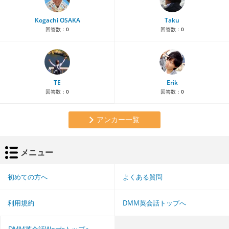
Kogachi OSAKA
Taku
回答数：
0
回答数：
0
TE
Erik
回答数：
0
回答数：
0
アンカー一覧
メニュー
初めての方へ
よくある質問
利用規約
DMM英会話トップへ
DMM英会話Wordsトップへ