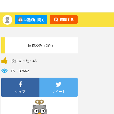
質問する
AI講師に聞く
回答済み
（2件）
役に立った：
46
PV：
37662
シェア
ツイート