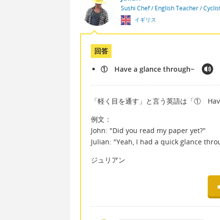
Sushi Chef / English Teacher / Cycli
イギリス
回答
① Have a glance through~
「軽く目を通す」と言う英語は「① Have a 
例文：
John: "Did you read my paper yet?"
Julian: "Yeah, I had a quick glance throu
ジュリアン