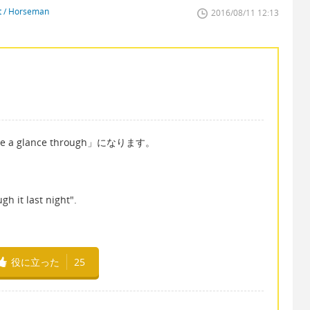
st / Horseman
2016/08/11 12:13
glance through」になります。
gh it last night".
役に立った
25