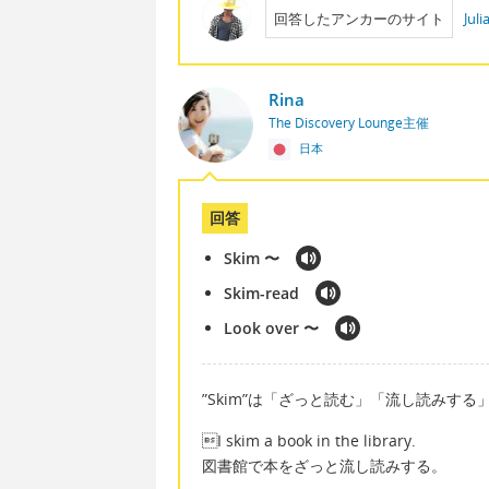
回答したアンカーのサイト
Jul
Rina
The Discovery Lounge主催
日本
回答
Skim 〜
Skim-read
Look over 〜
”Skim”は「ざっと読む」「流し読みす
I skim a book in the library.
図書館で本をざっと流し読みする。