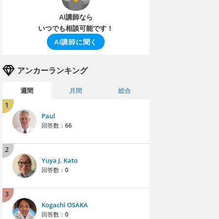
AI講師なら
いつでも相談可能です！
AI講師に聞く
アンカーランキング
週間
月間
総合
1
Paul
回答数：
66
2
Yuya J. Kato
回答数：
0
3
Kogachi OSAKA
回答数：
0