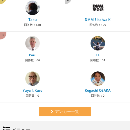
Taku
DMM Eikaiwa K
回答数：
138
回答数：
109
3
Paul
TE
回答数：
66
回答数：
31
Yuya J. Kato
Kogachi OSAKA
回答数：
0
回答数：
0
アンカー一覧
メニュー