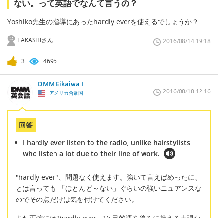
ない。って英語でなんて言うの？
Yoshiko先生の指導にあったhardly everを使えるでしょうか？
TAKASHIさん
2016/08/14 19:18
3
4695
DMM Eikaiwa I
2016/08/18 12:16
アメリカ合衆国
回答
I hardly ever listen to the radio, unlike hairstylists
who listen a lot due to their line of work.
"hardly ever"、問題なく使えます。強いて言えばめったに、
とは言っても 「ほとんど～ない」ぐらいの強いニュアンスな
のでその点だけは気を付けてください。
また正確には"hardly ever ~"と目的語を後ろに携える表現な