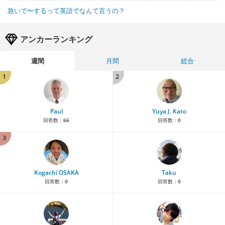
急いで〜するって英語でなんて言うの？
アンカーランキング
週間
月間
総合
1
2
Paul
Yuya J. Kato
回答数：
66
回答数：
0
3
Kogachi OSAKA
Taku
回答数：
0
回答数：
0