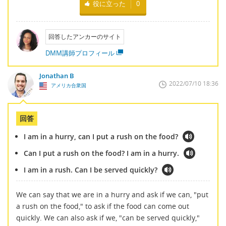
役に立った
0
回答したアンカーのサイト
DMM講師プロフィール
Jonathan B
2022/07/10 18:36
アメリカ合衆国
回答
I am in a hurry, can I put a rush on the food?
Can I put a rush on the food? I am in a hurry.
I am in a rush. Can I be served quickly?
We can say that we are in a hurry and ask if we can, "put
a rush on the food," to ask if the food can come out
quickly. We can also ask if we, "can be served quickly,"