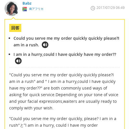
Babz
2017/07/29 06:49
南アフリカ
回答
Could you serve me my order quickly quickly please?I
am in a rush.
I am in a hurry,could I have quickly have my order??
"Could you serve me my order quickly quickly please?I
am in a rush" and " I am in a hurry,could I have quickly
have my order??" are both commonly used ways of
asking for quick service.Depending on your tone of voice
and your facial expressions,waiters are usually ready to
comply with your wish.
”Could you serve me my order quickly, please? I am in a
rush"と”I am in a hurry, could I have my order