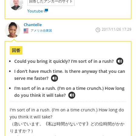
回答したアンカーのサイト
Youtube
Chantelle
2017/11/26 17:29
アメリカ合衆国
回答
Could you bring it quickly? I'm sort of in a rush?
I don't have much time. Is there anyway that you can
serve me faster?
I'm sort of in a rush. (I'm on a time crunch.) How long
do you think it will take?
I'm sort of in a rush. (I'm on a time crunch.) How long do
you think it will take?
（急いでいます。｟私は時間がないです｠どの位時間がかか
りますか？）