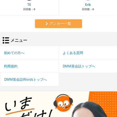
TE
Erik
回答数：
0
回答数：
0
アンカー一覧
メニュー
初めての方へ
よくある質問
利用規約
DMM英会話トップへ
DMM英会話Wordsトップへ