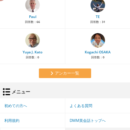
Paul
TE
回答数：
66
回答数：
31
Yuya J. Kato
Kogachi OSAKA
回答数：
0
回答数：
0
アンカー一覧
メニュー
初めての方へ
よくある質問
利用規約
DMM英会話トップへ