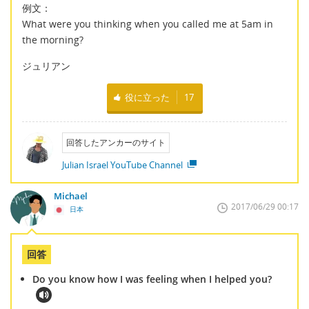
例文：
What were you thinking when you called me at 5am in
the morning?
ジュリアン
役に立った
17
回答したアンカーのサイト
Julian Israel YouTube Channel
Michael
2017/06/29 00:17
日本
回答
Do you know how I was feeling when I helped you?