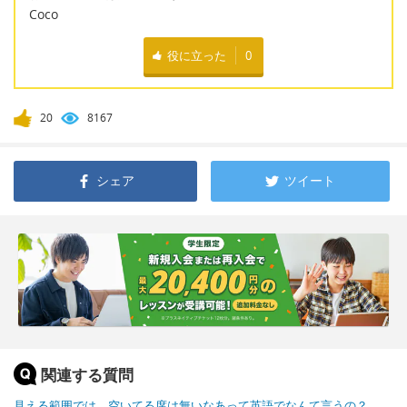
Coco
役に立った
0
20
8167
シェア
ツイート
関連する質問
見える範囲では、空いてる席は無いなあって英語でなんて言うの？