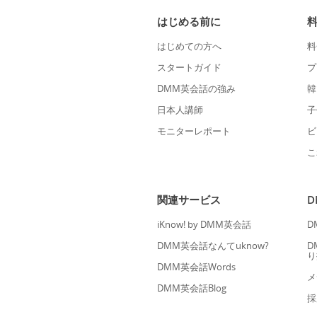
はじめる前に
はじめての方へ
料
スタートガイド
プ
DMM英会話の強み
韓
日本人講師
子
モニターレポート
ビ
こ
関連サービス
iKnow! by DMM英会話
D
DMM英会話なんてuknow?
D
り
DMM英会話Words
メ
DMM英会話Blog
採