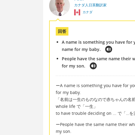
カナダ人日英翻訳家
カナダ
回答
A name is something you have for yo
name for my baby.
People have the same name their who
for my son.
ーA name is something you have for you
for my baby.
「名前は一生のものなので赤ちゃんの名
whole life で「一生」
to have trouble deciding on .
ーPeople have the same name their whole
my son.