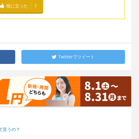
役に立った
1
Twitterで
ツイート
て言うの？