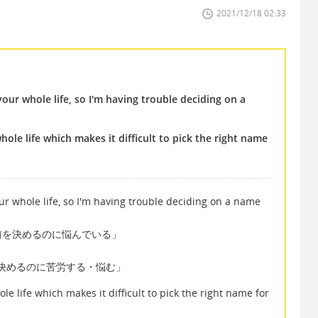
2021/12/18 02:33
ur whole life, so I'm having trouble deciding on a
le life which makes it difficult to pick the right name
r whole life, so I'm having trouble deciding on a name
前を決めるのに悩んでいる」
.. で「…を決めるのに苦労する・悩む」
 life which makes it difficult to pick the right name for