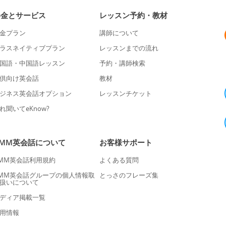
料金とサービス
レッスン予約・教材
金プラン
講師について
ラスネイティブプラン
レッスンまでの流れ
国語・中国語レッスン
予約・講師検索
供向け英会話
教材
ジネス英会話オプション
レッスンチケット
れ聞いてeKnow?
DMM英会話について
お客様サポート
MM英会話利用規約
よくある質問
MM英会話グループの個人情報取
とっさのフレーズ集
扱いについて
ディア掲載一覧
用情報