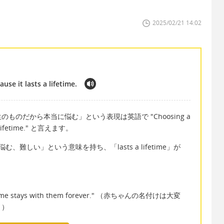
2025/02/21 14:02
se it lasts a lifetime.
のだから本当に悩む」という表現は英語で "Choosing a
 a lifetime." と言えます。
悩む、難しい」という意味を持ち、「lasts a lifetime」が
a name stays with them forever." （赤ちゃんの名付けは大変
。）