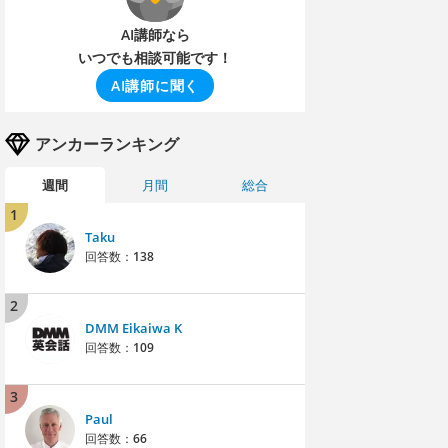
AI講師なら
いつでも相談可能です！
AI講師に聞く
アンカーランキング
週間
月間
総合
1
Taku
回答数：
138
2
DMM Eikaiwa K
回答数：
109
3
Paul
回答数：
66