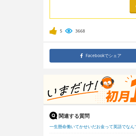
5
3668
Facebookで
シェア
関連する質問
一生懸命働いてかせいだお金って英語でなん