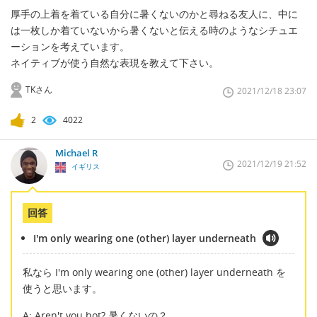
厚手の上着を着ている自分に暑くないのかと尋ねる友人に、中に
は一枚しか着ていないから暑くないと伝える時のようなシチュエ
ーションを考えています。
ネイティブが使う自然な表現を教えて下さい。
TKさん
2021/12/18 23:07
2
4022
Michael R
2021/12/19 21:52
イギリス
回答
I'm only wearing one (other) layer underneath
私なら I'm only wearing one (other) layer underneath を
使うと思います。
A: Aren't you hot? 暑くないの？