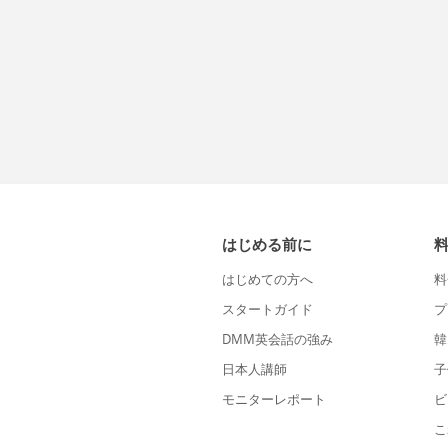
はじめる前に
はじめての方へ
料
スタートガイド
プ
DMM英会話の強み
韓
日本人講師
子
モニターレポート
ビ
こ