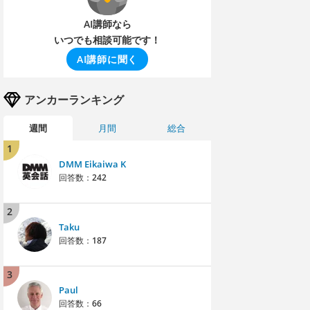
AI講師なら
いつでも相談可能です！
AI講師に聞く
アンカーランキング
週間
月間
総合
1
DMM Eikaiwa K
回答数：
242
2
Taku
回答数：
187
3
Paul
回答数：
66