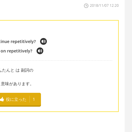
2018/11/07 12:20
inue repetitively?
 on repetitively?
たんと は 副詞の
う意味があります。
役に立った
1