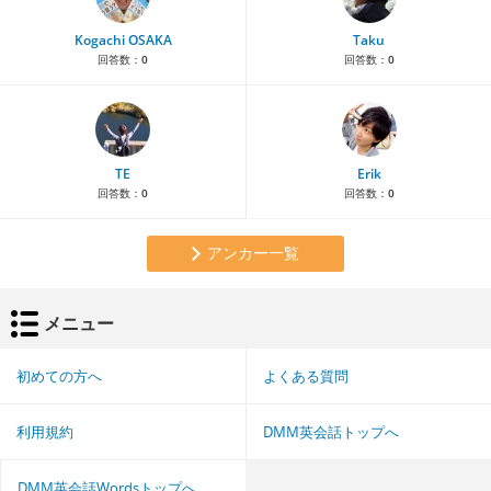
Kogachi OSAKA
Taku
回答数：
0
回答数：
0
TE
Erik
回答数：
0
回答数：
0
アンカー一覧
メニュー
初めての方へ
よくある質問
利用規約
DMM英会話トップへ
DMM英会話Wordsトップへ