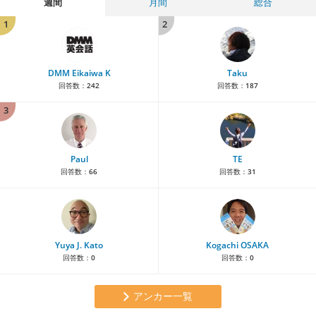
週間
月間
総合
1
2
DMM Eikaiwa K
Taku
回答数：
242
回答数：
187
3
Paul
TE
回答数：
66
回答数：
31
Yuya J. Kato
Kogachi OSAKA
回答数：
0
回答数：
0
アンカー一覧