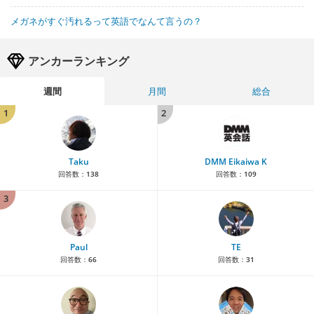
メガネがすぐ汚れるって英語でなんて言うの？
アンカーランキング
週間
月間
総合
1
2
Taku
DMM Eikaiwa K
回答数：
138
回答数：
109
3
Paul
TE
回答数：
66
回答数：
31