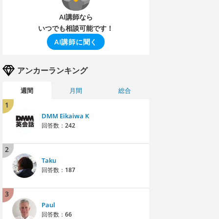
AI講師なら
いつでも相談可能です！
AI講師に聞く
アンカーランキング
週間
月間
総合
1
DMM Eikaiwa K
回答数：
242
2
Taku
回答数：
187
3
Paul
回答数：
66