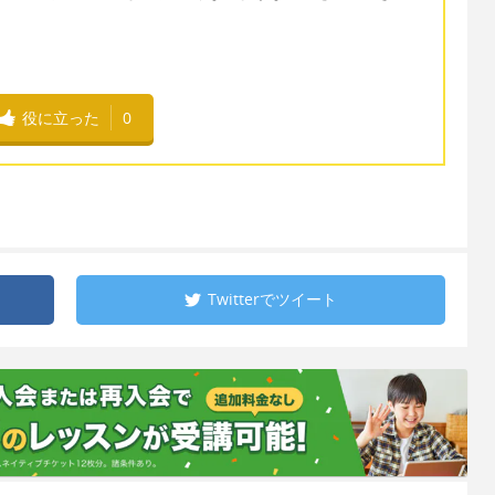
役に立った
0
Twitterで
ツイート