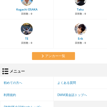
Kogachi OSAKA
Taku
回答数：
0
回答数：
0
TE
Erik
回答数：
0
回答数：
0
アンカー一覧
メニュー
初めての方へ
よくある質問
利用規約
DMM英会話トップへ
DMM英会話Wordsトップへ