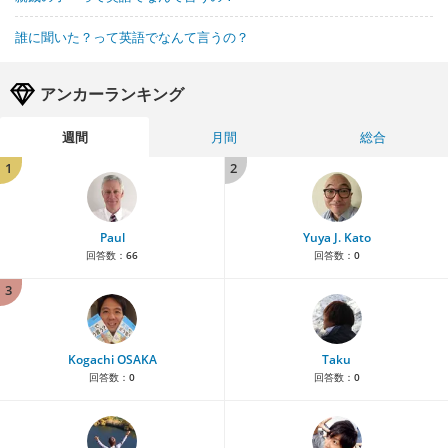
誰に聞いた？って英語でなんて言うの？
アンカーランキング
週間
月間
総合
1
2
Paul
Yuya J. Kato
回答数：
66
回答数：
0
3
Kogachi OSAKA
Taku
回答数：
0
回答数：
0