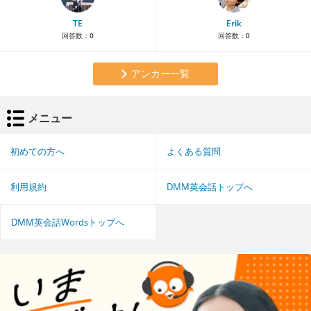
TE
Erik
回答数：
0
回答数：
0
アンカー一覧
メニュー
初めての方へ
よくある質問
利用規約
DMM英会話トップへ
DMM英会話Wordsトップへ