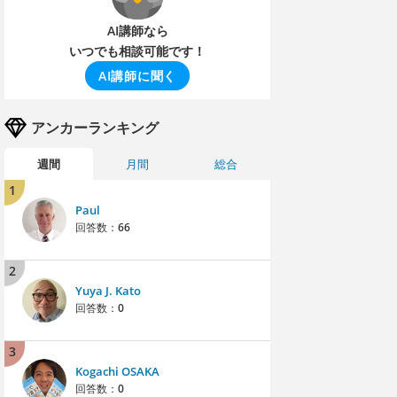
AI講師なら
いつでも相談可能です！
AI講師に聞く
アンカーランキング
週間
月間
総合
1
Paul
回答数：
66
2
Yuya J. Kato
回答数：
0
3
Kogachi OSAKA
回答数：
0