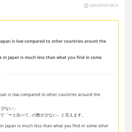
2022/07/27 09:31
apan is low compared to other countries arount the
s in Japan is much less than what you find in some
。
n is low compared to other countries around the
て少ない」
pared to ~ で「〜と比べて…の数が少ない」と言えます。
in Japan is much less than what you find in some other