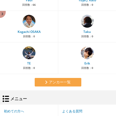
Paul
Yuya J. Kato
回答数：
66
回答数：
0
3
Kogachi OSAKA
Taku
回答数：
0
回答数：
0
TE
Erik
回答数：
0
回答数：
0
アンカー一覧
メニュー
初めての方へ
よくある質問